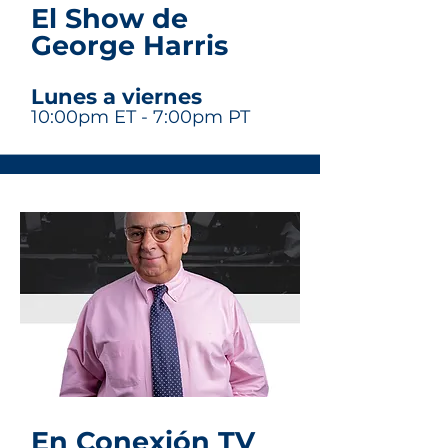
El Show de
George Harris
Lune
s a viern
es
10:00pm
ET - 7:00p
m
PT
En Conexión TV