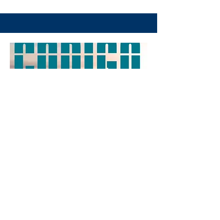
Código Viajero
Sábados
9:00pm ET 6:00pm PT